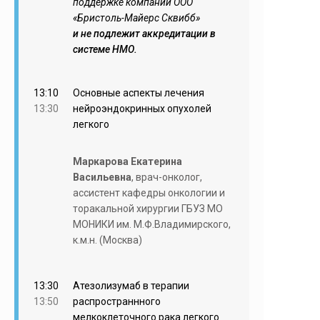
поддержке компании ООО
«Бристоль-Майерс Сквибб»
и не подлежит аккредитации в
системе НМО.
13:10
Основные аспекты лечения
13:30
нейроэндокринных опухолей
легкого
Маркарова Екатерина
Васильевна
, врач-онколог,
ассистент кафедры онкологии и
торакальной хирургии ГБУЗ МО
МОНИКИ им. М.Ф.Владимирского,
к.м.н. (Москва)
13:30
Атезолизумаб в терапии
13:50
распространнного
мелкоклеточного рака легкого