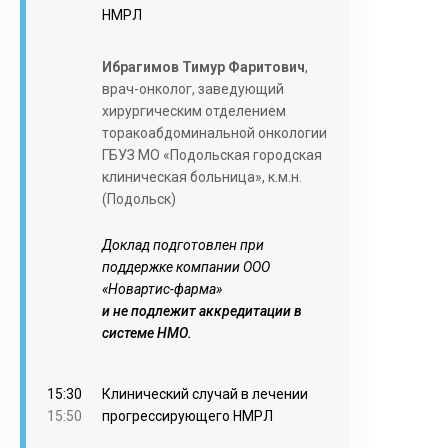
НМРЛ
Ибрагимов Тимур Фаритович
,
врач-онколог, заведующий
хирургическим отделением
торакоабдоминальной онкологии
ГБУЗ МО «Подольская городская
клиническая больница», к.м.н.
(Подольск)
Доклад подготовлен при
поддержке компании ООО
«Новартис-фарма»
и не подлежит аккредитации в
системе НМО.
15:30
Клинический случай в лечении
15:50
прогрессирующего НМРЛ