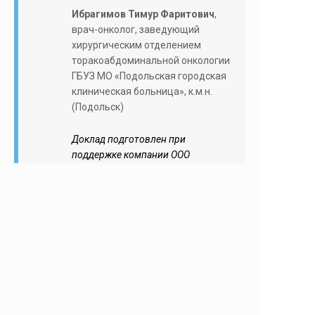
Ибрагимов Тимур Фаритович
,
врач-онколог, заведующий
хирургическим отделением
торакоабдоминальной онкологии
ГБУЗ МО «Подольская городская
клиническая больница», к.м.н.
(Подольск)
Доклад подготовлен при
поддержке компании ООО
«Новартис-фарма»
и не подлежит аккредитации в
системе НМО.
15:50
Окончание мероприятия
ДОКУМЕНТЫ