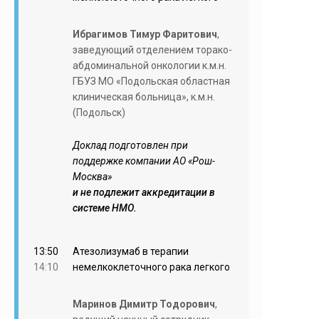
Ибрагимов Тимур Фаритович
,
заведующий отделением торако-
абдоминальной онкологии к.м.н.
ГБУЗ МО «Подольская областная
клиническая больница», к.м.н.
(Подольск)
Доклад подготовлен при
поддержке компании АО «Рош-
Москва»
и не подлежит аккредитации в
системе НМО.
13:50
Атезолизумаб в терапии
14:10
немелкоклеточного рака легкого
Маринов Димитр Тодорович
,