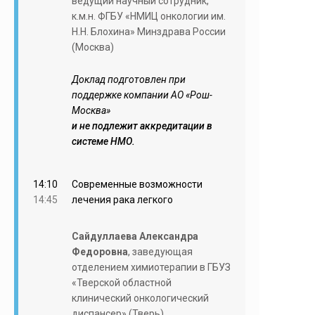
ведущий научный сотрудник,
к.м.н. ФГБУ «НМИЦ онкологии им.
Н.Н. Блохина» Минздрава России
(Москва)
Доклад подготовлен при
поддержке компании АО «Рош-
Москва»
и не подлежит аккредитации в
системе НМО.
14:10
Cовременные возможности
14:45
лечения рака легкого
Сайдуллаева Александра
Федоровна
, заведующая
отделением химиотерапии в ГБУЗ
«Тверской областной
клинический онкологический
диспансер» (Тверь)