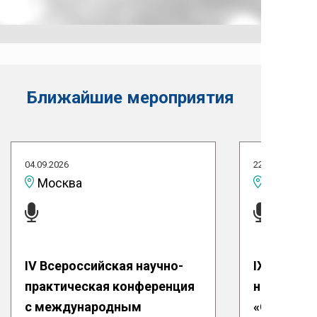
Ближайшие мероприятия
04.09.2026
22.09.2026
Москва
IV Всероссийская научно-
IX Межди
практическая конференция
научная к
с международным
«Совреме