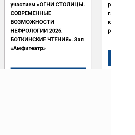
участием «ОГНИ СТОЛИЦЫ.
развития
СОВРЕМЕННЫЕ
гастроэнт
ВОЗМОЖНОСТИ
клиническ
НЕФРОЛОГИИ 2026.
рекоменд
БОТКИНСКИЕ ЧТЕНИЯ». Зал
«Амфитеатр»
Подробнее
Условия использования
Политика конфиденциальности
Политика обработки персональных данных
Связаться с нами